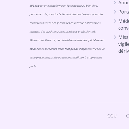
Annu
Mibowo
est une plateforme en ligne dédiée au bien-être,
Porta
permettant de prendre facilement des rendez-vous pour des
Méde
consultations avec des spécialistes en médecine alternatives,
conv
mentors, des coachs et autres praticiens professionnels.
Missi
Mibowo ne référence pas de médecins mais des spécialistes en
vigil
médecines alternatives. Ils ne font pas de diagnostics médicaux
dériv
et ne proposent pas de traitements médicaux à proprement
parler.
CGU