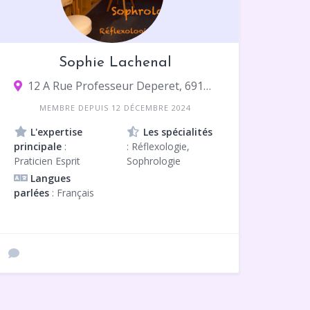
Sophie Lachenal
12 A Rue Professeur Deperet, 69160 Tassin-la-Demi-Lune
MEMBRE DEPUIS 12 DÉCEMBRE 2024
L'expertise
Les spécialités
principale
:
: Réflexologie,
Praticien Esprit
Sophrologie
Langues
parlées
: Français