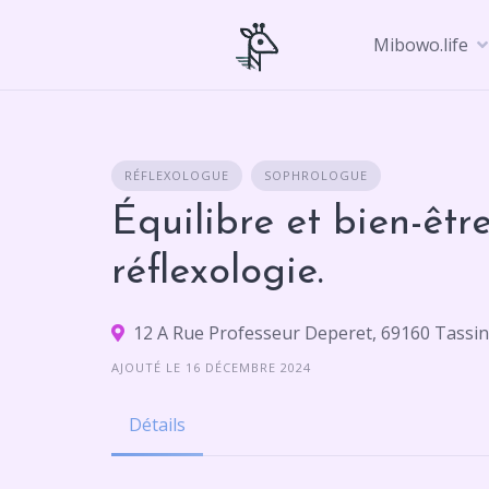
Skip
to
Mibowo.life
content
RÉFLEXOLOGUE
SOPHROLOGUE
Équilibre et bien-êtr
réflexologie.
12 A Rue Professeur Deperet, 69160 Tassi
AJOUTÉ LE 16 DÉCEMBRE 2024
Détails